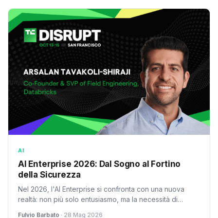
Design,
TriForce da
Atmos & OTS
Universale
Gaming Hub,
50mm,
Pro, InfinityAir
IR/Bluetooth,
Dolby Atmos
schiuma di
Design,
Controllo a
e OTS+, Titan
isolamento
PACCHETTO
Distanza,
Black
acustico, 70
INTRATTENIMENTO,
Supporta con
ore) Bianco
2025
Alexa/HomeKit
Home/IFTTT
AI
AI Enterprise 2026: Dal Sogno al Fortino
della Sicurezza
Nel 2026, l'AI Enterprise si confronta con una nuova
realtà: non più solo entusiasmo, ma la necessità di
sicurezza e fiducia per un'implementazione su larga
Fulvio Barbato
· 28 Mag 2026