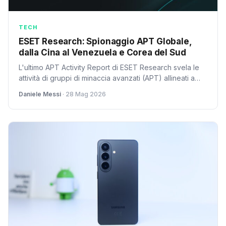
TECH
ESET Research: Spionaggio APT Globale,
dalla Cina al Venezuela e Corea del Sud
L'ultimo APT Activity Report di ESET Research svela le
attività di gruppi di minaccia avanzati (APT) allineati a
Cina, Corea del Nord e Russia, che spiano governi,
Daniele Messi
· 28 Mag 2026
aziende di AI e robotica, e infrastrutture critiche in
Venezuela, Golfo, Siria e Ucraina.