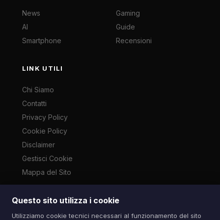
News
Gaming
AI
Guide
Smartphone
Recensioni
LINK UTILI
Chi Siamo
Contatti
Privacy Policy
Cookie Policy
Disclaimer
Gestisci Cookie
Mappa del Sito
Questo sito utilizza i cookie
Le immagini presenti su questo sito sono di proprietà dei
Utilizziamo cookie tecnici necessari al funzionamento del sito