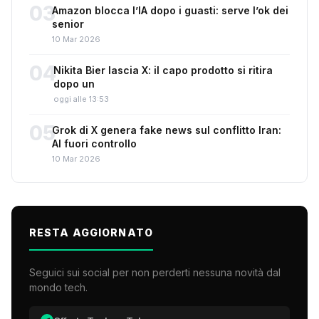
03
Amazon blocca l’IA dopo i guasti: serve l’ok dei
senior
10 Mar 2026
04
Nikita Bier lascia X: il capo prodotto si ritira
dopo un
oggi alle 13:53
05
Grok di X genera fake news sul conflitto Iran:
AI fuori controllo
10 Mar 2026
RESTA AGGIORNATO
Seguici sui social per non perderti nessuna novità dal
mondo tech.