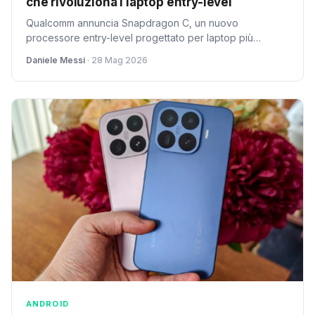
che rivoluziona i laptop entry-level
Qualcomm annuncia Snapdragon C, un nuovo
processore entry-level progettato per laptop più
accessibili. Promette prestazioni reattive, efficienza
Daniele Messi
· 28 Mag 2026
energetica, autonomia eccezionale e funzionalità AI
dedicate per studenti, famiglie e piccole imprese.
ANDROID