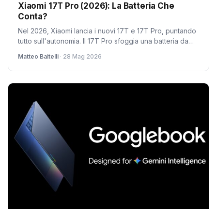
Xiaomi 17T Pro (2026): La Batteria Che
Conta?
Nel 2026, Xiaomi lancia i nuovi 17T e 17T Pro, puntando
tutto sull'autonomia. Il 17T Pro sfoggia una batteria da
7.000mAh, la più grande mai vista su un modello
Matteo Baitelli
· 28 Mag 2026
internazionale, promettendo fino a due giorni di utilizzo.
Una mossa audace che privilegia la durata rispetto ad
altre specifiche, rispondendo a un'esigenza reale degli
utenti.