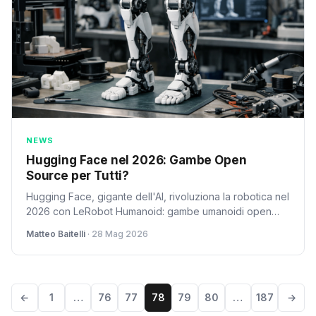
NEWS
Hugging Face nel 2026: Gambe Open
Source per Tutti?
Hugging Face, gigante dell'AI, rivoluziona la robotica nel
2026 con LeRobot Humanoid: gambe umanoidi open
source e stampabili in 3D. Un ponte tra software e
Matteo Baitelli
· 28 Mag 2026
hardware.
←
1
…
76
77
78
79
80
…
187
→