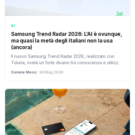
AI
Samsung Trend Radar 2026: L’AI è ovunque,
ma quasi la metà degli italiani non la usa
(ancora)
Il nuovo Samsung Trend Radar 2026, realizzato con
Toluna, rivela un forte divario tra conoscenza e utilizzo
dell'intelligenza artificiale in Italia. Il 42% degli italiani la
Daniele Messi
· 28 Mag 2026
usa poco o nulla, ma il 71% ne riconosce il potenziale,
spingendo Samsung a integrare l'AI in TV,
elettrodomestici e smartphone.