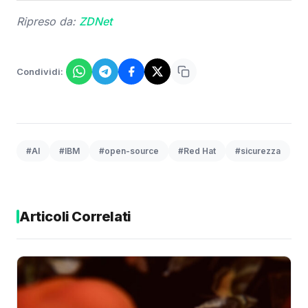
Ripreso da:
ZDNet
Condividi:
#AI
#IBM
#open-source
#Red Hat
#sicurezza
Articoli Correlati