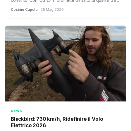
convinto. Con iOS 27 si promette un salto di qualità. Sarà
una vera svolta o solo un doveroso recupero?
Cosimo Caputo
· 25 Mag 2026
NEWS
Blackbird: 730 km/h, Ridefinire il Volo
Elettrico 2026