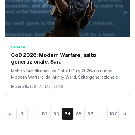
GAMES
CoD 2026: Modern Warfare, salto
generazionale. Sarà
Matteo Baitelli analizza Call of Duty 2026: un nuovo
Modern Warfare da Infinity Ward. Salto generazionale su
PS5/Xbox Series X, la promessa di un'edizione
Matteo Baitelli
· 24 Mag 2026
'definitiva'.
←
1
…
82
83
84
85
86
…
187
→