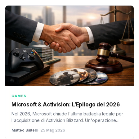
Design,
TriForce da
Atmos & OTS
Universale
Gaming Hub,
50mm,
Pro, InfinityAir
IR/Bluetooth,
Dolby Atmos
schiuma di
Design,
Controllo a
e OTS+, Titan
isolamento
PACCHETTO
Distanza,
Black
acustico, 70
INTRATTENIMENTO,
Supporta con
ore) Bianco
2025
Alexa/HomeKit
Home/IFTTT
GAMES
Microsoft & Activision: L’Epilogo del 2026
Nel 2026, Microsoft chiude l'ultima battaglia legale per
l'acquisizione di Activision Blizzard. Un'operazione
mastodontica che ridefinisce il gaming e la strategia di
Matteo Baitelli
· 25 Mag 2026
Game Pass.