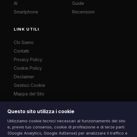
AI
Guide
Smartphone
Recensioni
LINK UTILI
Chi Siamo
Contatti
Privacy Policy
Cookie Policy
Disclaimer
Gestisci Cookie
Mappa del Sito
Questo sito utilizza i cookie
Le immagini presenti su questo sito sono di proprietà dei
Utilizziamo cookie tecnici necessari al funzionamento del sito
rispettivi autori e vengono utilizzate a scopo informativo e di
e, previo tuo consenso, cookie di profilazione e di terze parti
cronaca ai sensi dell'art. 70 L. 633/1941. Contatti:
(Google Analytics, Google AdSense) per analizzare il traffico e
info@spazioitech.it