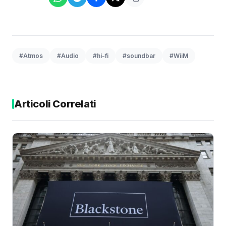
#Atmos
#Audio
#hi-fi
#soundbar
#WiiM
Articoli Correlati